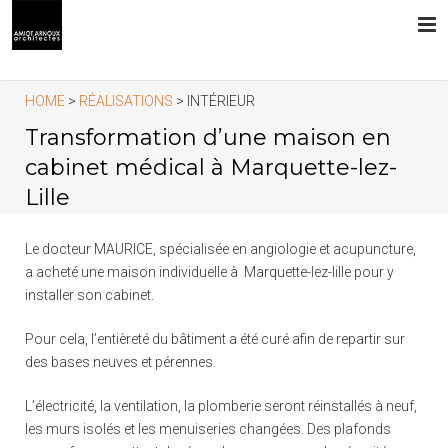
L’AGENCE
HOME
>
RÉALISATIONS
> INTÉRIEUR
Transformation d’une maison en
PRESTATIONS
cabinet médical à Marquette-lez-
Lille
RÉALISATIONS
CONTACT
Le docteur MAURICE, spécialisée en angiologie et acupuncture,
a acheté une maison individuelle à Marquette-lez-lille pour y
installer son cabinet.
Pour cela, l’entièreté du bâtiment a été curé afin de repartir sur
des bases neuves et pérennes.
L’électricité, la ventilation, la plomberie seront réinstallés à neuf,
les murs isolés et les menuiseries changées. Des plafonds