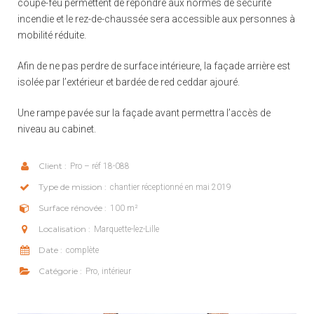
coupe-feu permettent de répondre aux normes de sécurité
incendie et le rez-de-chaussée sera accessible aux personnes à
mobilité réduite.
Afin de ne pas perdre de surface intérieure, la façade arrière est
isolée par l’extérieur et bardée de red ceddar ajouré.
Une rampe pavée sur la façade avant permettra l’accès de
niveau au cabinet.
Client :
Pro – réf 18-088
Type de mission :
chantier réceptionné en mai 2019
Surface rénovée :
100 m²
Localisation :
Marquette-lez-Lille
Date :
complète
Catégorie :
Pro, intérieur