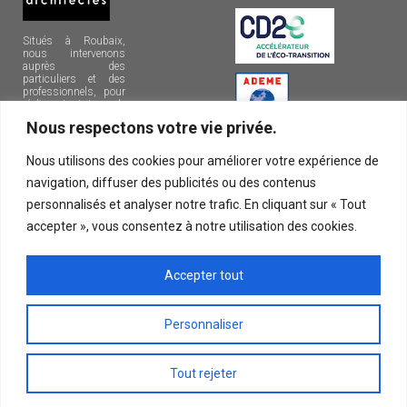
Situés à Roubaix,
nous intervenons
auprès des
particuliers et des
professionnels, pour
réaliser tout type de
projets sur la
Nous respectons votre vie privée.
métropole lilloise et
dans le nord de la
France.
Nous utilisons des cookies pour améliorer votre expérience de
navigation, diffuser des publicités ou des contenus
10, rue Henri
Bossut
personnalisés et analyser notre trafic. En cliquant sur « Tout
59100
accepter », vous consentez à notre utilisation des cookies.
ROUBAIX
09 72 34 62
Accepter tout
19
Personnaliser
© 2026 Amiot Arnoux Architectes | Tous droits réservés |
Mentions légales
Tout rejeter
|
Liens