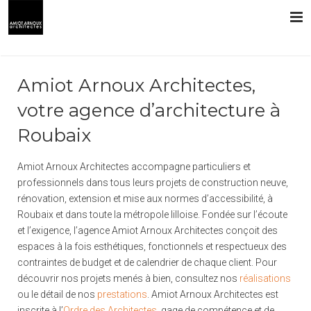
L’AGENCE
Amiot Arnoux Architectes,
PRESTATIONS
votre agence d’architecture à
Roubaix
RÉALISATIONS
CONTACT
Amiot Arnoux Architectes accompagne particuliers et
professionnels dans tous leurs projets de construction neuve,
rénovation, extension et mise aux normes d’accessibilité, à
Roubaix et dans toute la métropole lilloise. Fondée sur l’écoute
et l’exigence, l’agence Amiot Arnoux Architectes conçoit des
espaces à la fois esthétiques, fonctionnels et respectueux des
contraintes de budget et de calendrier de chaque client. Pour
découvrir nos projets menés à bien, consultez nos
réalisations
ou le détail de nos
prestations
. Amiot Arnoux Architectes est
inscrite à l’
Ordre des Architectes
, gage de compétence et de