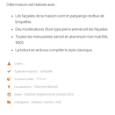
Cette maison est réalisée avec :
Les façades de la maison sont en parpaings revêtus de
briquettes
Des modénatures Stow type pierre animeront les façades
Toutes les menuiseries seront en aluminium noir mat RAL
9005
La toiture en ardoise complète le style classique
Client :
Type de mission :
complète
Surface créée :
175 m²
Localisation :
Marcq-en-Baroeul
Date :
Chantier réceptionné en octobre 2024
Catégorie :
Intérieur, maison, neuf