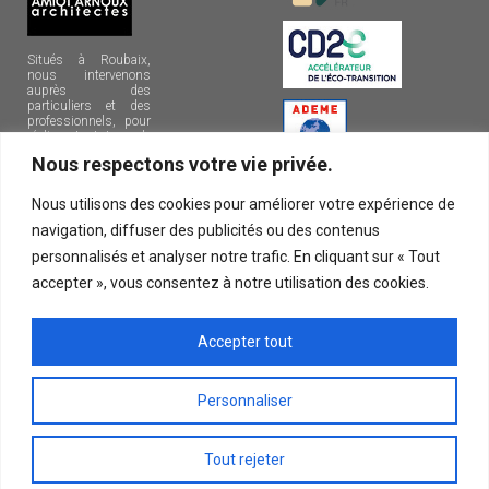
Situés à Roubaix,
nous intervenons
auprès des
particuliers et des
professionnels, pour
réaliser tout type de
projets sur la
Nous respectons votre vie privée.
métropole lilloise et
dans le nord de la
France.
Nous utilisons des cookies pour améliorer votre expérience de
navigation, diffuser des publicités ou des contenus
10, rue Henri
Bossut
personnalisés et analyser notre trafic. En cliquant sur « Tout
59100
accepter », vous consentez à notre utilisation des cookies.
ROUBAIX
09 72 34 62
Accepter tout
19
Personnaliser
© 2026 Amiot Arnoux Architectes | Tous droits réservés |
Mentions légales
Tout rejeter
|
Liens