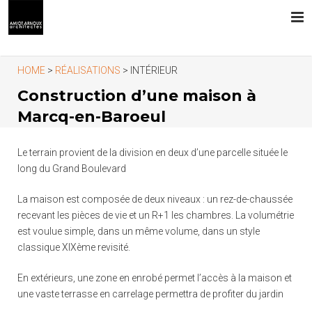
L’AGENCE
HOME
>
RÉALISATIONS
> INTÉRIEUR
Construction d’une maison à
PRESTATIONS
Marcq-en-Baroeul
RÉALISATIONS
Le terrain provient de la division en deux d’une parcelle située le
CONTACT
long du Grand Boulevard
La maison est composée de deux niveaux : un rez-de-chaussée
recevant les pièces de vie et un R+1 les chambres. La volumétrie
est voulue simple, dans un même volume, dans un style
classique XIXème revisité.
En extérieurs, une zone en enrobé permet l’accès à la maison et
une vaste terrasse en carrelage permettra de profiter du jardin