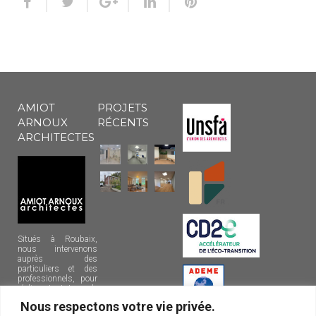
AMIOT
PROJETS
ARNOUX
RÉCENTS
ARCHITECTES
Situés à Roubaix,
nous intervenons
auprès des
particuliers et des
professionnels, pour
réaliser tout type de
projets sur la
Nous respectons votre vie privée.
métropole lilloise et