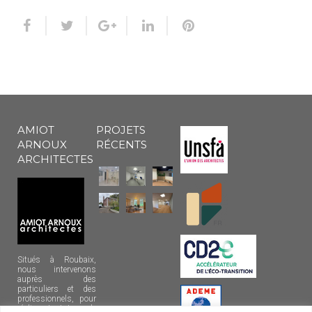
AMIOT
PROJETS
ARNOUX
RÉCENTS
ARCHITECTES
Situés à Roubaix,
nous intervenons
auprès des
particuliers et des
professionnels, pour
réaliser tout type de