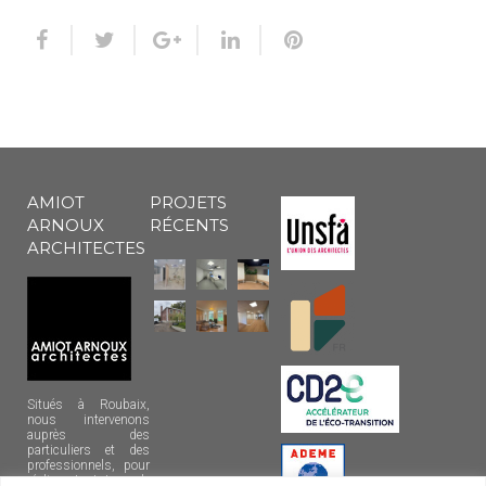
AMIOT
PROJETS
ARNOUX
RÉCENTS
ARCHITECTES
Situés à Roubaix,
nous intervenons
auprès des
particuliers et des
professionnels, pour
réaliser tout type de