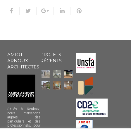
AMIOT
PROJETS
ARNOUX
RÉCENTS
ARCHITECTES
Situés à Roubaix,
nous intervenons
auprès des
particuliers et des
professionnels, pour
réaliser tout type de