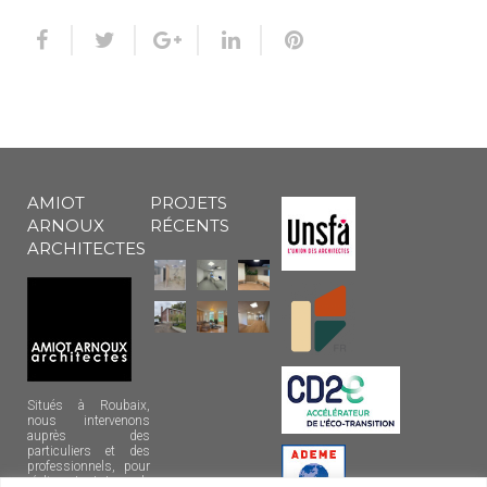
AMIOT
PROJETS
ARNOUX
RÉCENTS
ARCHITECTES
Situés à Roubaix,
nous intervenons
auprès des
particuliers et des
professionnels, pour
réaliser tout type de