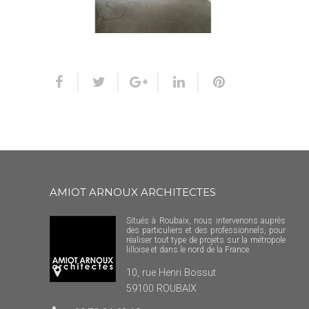
AMIOT ARNOUX ARCHITECTES
Situés à Roubaix, nous intervenons auprès
des particuliers et des professionnels, pour
réaliser tout type de projets sur la métropole
lilloise et dans le nord de la France.
10, rue Henri Bossut
59100 ROUBAIX