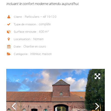
incluant le confort moderne attendu aujourd’hui.
Client :
Particuliers – réf 19-120
Type de mission :
complète
Surface rénovée :
400 m²
Localisation :
Nomain
Date :
Chantier en cours
Catégorie :
Intérieur, maison