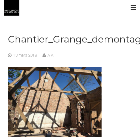
L’AGENCE
Chantier_Grange_demonta
PRESTATIONS
13 mars 2018
A A
RÉALISATIONS
CONTACT