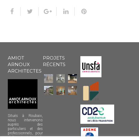
AMIOT
PROJETS
ARNOUX
RÉCENTS
ARCHITECTES
Situés à Roubaix,
nous intervenons
auprès des
particuliers et des
professionnels, pour
réaliser tout type de