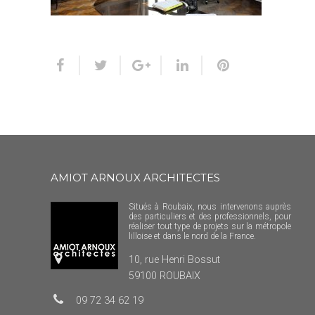
AMIOT ARNOUX ARCHITECTES
Situés à Roubaix, nous intervenons auprès
des particuliers et des professionnels, pour
réaliser tout type de projets sur la métropole
lilloise et dans le nord de la France.
10, rue Henri Bossut
59100 ROUBAIX
09 72 34 62 19