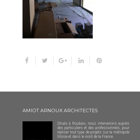
AMIOT ARNOUX ARCHITECTES
Situés à Roubaix, nous intervenons auprès
des particuliers et des professionnels, pour
réaliser tout type de projets sur la métropole
lilloise et dans le nord de la France.