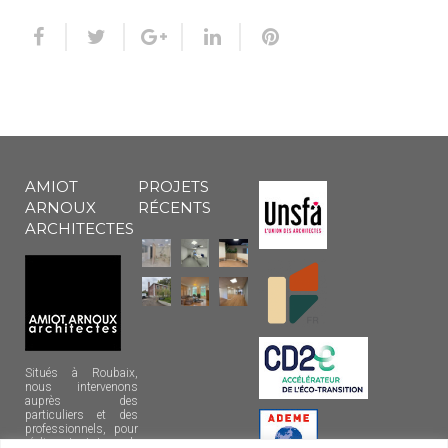
AMIOT
PROJETS
ARNOUX
RÉCENTS
ARCHITECTES
Situés à Roubaix,
nous intervenons
auprès des
particuliers et des
professionnels, pour
réaliser tout type de