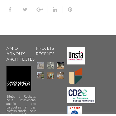
AMIOT
PROJETS
ARNOUX
RÉCENTS
ARCHITECTES
Situés à Roubaix,
nous intervenons
auprès des
particuliers et des
professionnels, pour
réaliser tout type de