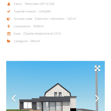
Client :
Particuliers Aff-14-036
Type de mission :
complète
Surface créée :
Extension + rénovation : 160 m²
Localisation :
Willems
Date :
Chantier réceptionné en 2016
Catégorie :
Maison