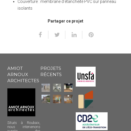
Couverture : membrane d’étanchéité PVC sur panneau
isolants
Partager ce projet
AMIOT
PROJETS
ARNOUX
RÉCENTS
ARCHITECTES
Situés à Roubaix,
nous intervenons
auprès des