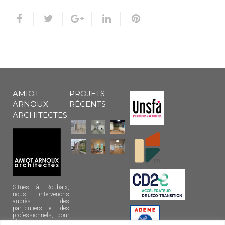
AMIOT
PROJETS
ARNOUX
RÉCENTS
ARCHITECTES
Situés à Roubaix,
nous intervenons
auprès des
particuliers et des
professionnels, pour
réaliser tout type de