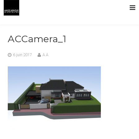
L’AGENCE
ACCamera_1
PRESTATIONS
6 juin 2017
A A
RÉALISATIONS
CONTACT