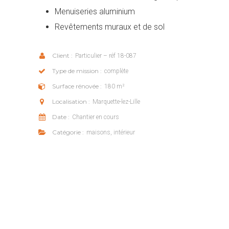
Menuiseries aluminium
Revêtements muraux et de sol
Client :
Particulier – réf 18-087
Type de mission :
complète
Surface rénovée :
180 m²
Localisation :
Marquette-lez-Lille
Date :
Chantier en cours
Catégorie :
maisons, intérieur