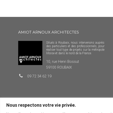
AMIOT ARNOUX ARCHITECTES
Situés à Roubaix, nous intervenons auprès
des particuliers et des professionnels, pour
réaliser tout type de projets sur la métropole
lilloise et dans le nord de la France.
10, rue Henri Bossut
59100 ROUBAIX
09 72 34 62 19
Nous respectons votre vie privée.