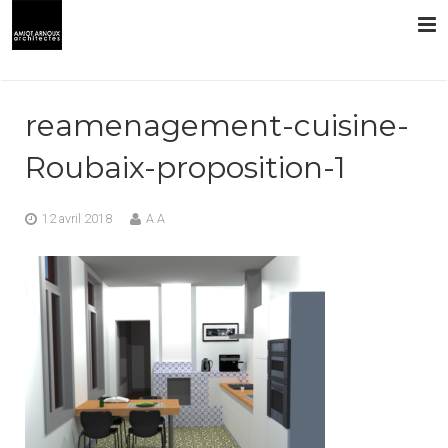
L’AGENCE
reamenagement-cuisine-
PRESTATIONS
Roubaix-proposition-1
RÉALISATIONS
12 avril 2018
A A
CONTACT