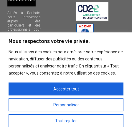
Situés à Roubaix,
nous intervenons
auprès des
particuliers et des
professionnels, pour
réaliser tout type de
projets sur la
Nous respectons votre vie privée.
métropole lilloise et
dans le nord de la
France.
Nous utilisons des cookies pour améliorer votre expérience de
navigation, diffuser des publicités ou des contenus
10, rue Henri
Bossut
personnalisés et analyser notre trafic. En cliquant sur « Tout
59100
accepter », vous consentez à notre utilisation des cookies.
ROUBAIX
09 72 34 62
Accepter tout
19
Personnaliser
© 2026 Amiot Arnoux Architectes | Tous droits réservés |
Mentions légales
Tout rejeter
|
Liens