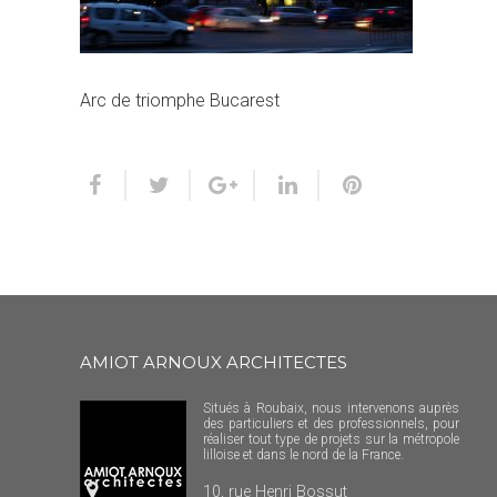
Arc de triomphe Bucarest
AMIOT ARNOUX ARCHITECTES
Situés à Roubaix, nous intervenons auprès
des particuliers et des professionnels, pour
réaliser tout type de projets sur la métropole
lilloise et dans le nord de la France.
10, rue Henri Bossut