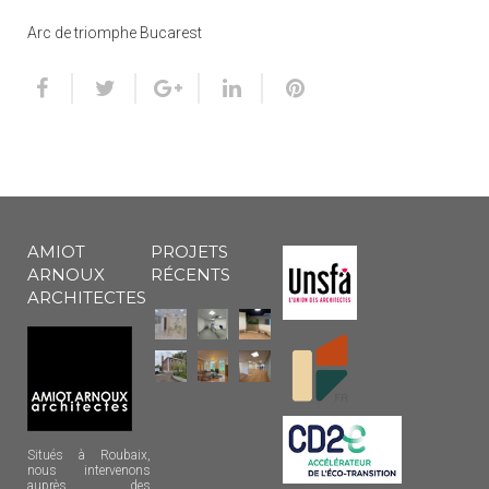
Arc de triomphe Bucarest
AMIOT
PROJETS
ARNOUX
RÉCENTS
ARCHITECTES
Situés à Roubaix,
nous intervenons
auprès des