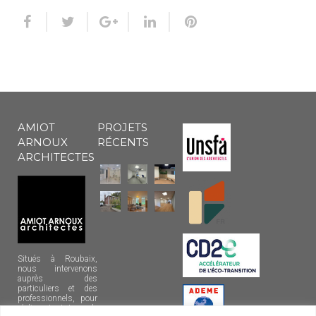
AMIOT
PROJETS
ARNOUX
RÉCENTS
ARCHITECTES
Situés à Roubaix,
nous intervenons
auprès des
particuliers et des
professionnels, pour
réaliser tout type de