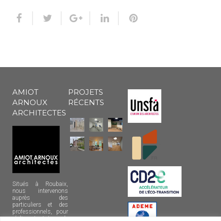
AMIOT
PROJETS
ARNOUX
RÉCENTS
ARCHITECTES
Situés à Roubaix,
nous intervenons
auprès des
particuliers et des
professionnels, pour
réaliser tout type de