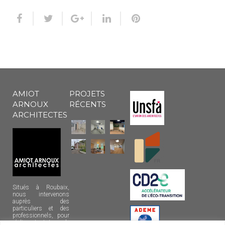
AMIOT
PROJETS
ARNOUX
RÉCENTS
ARCHITECTES
Situés à Roubaix,
nous intervenons
auprès des
particuliers et des
professionnels, pour
réaliser tout type de