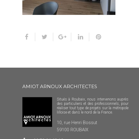
AMIOT ARNOUX ARCHITECTES
Situés à Roubaix, nous intervenons auprès
des particuliers et des professionnels, pour
réaliser tout type de projets sur la métropole
lilloise et dans le nord de la France.
10, rue Henri Bossut
59100 ROUBAIX