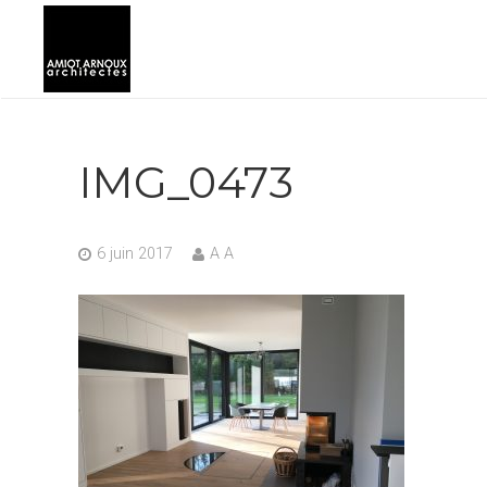
IMG_0473
6 juin 2017
A A