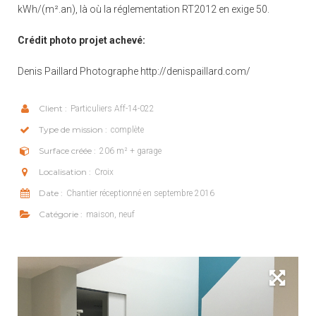
kWh/(m².an), là où la réglementation RT2012 en exige 50.
Crédit photo projet achevé:
Denis Paillard Photographe http://denispaillard.com/
Client :
Particuliers Aff-14-022
Type de mission :
complète
Surface créée :
206 m² + garage
Localisation :
Croix
Date :
Chantier réceptionné en septembre 2016
Catégorie :
maison, neuf