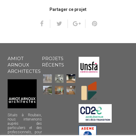
Partager ce projet
AMIOT
PROJETS
ARNOUX
RÉCENTS
ARCHITECTES
Situés à Roubaix,
nous intervenons
auprès des
particuliers et des
professionnels, pour