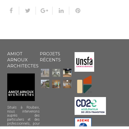
AMIOT
PROJETS
ARNOUX
RÉCENTS
ARCHITECTES
Situés à Roubaix,
nous intervenons
auprès des
particuliers et des
professionnels, pour
réaliser tout type de