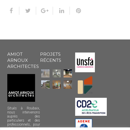
AMIOT
PROJETS
ARNOUX
RÉCENTS
ARCHITECTES
Situés à Roubaix,
nous intervenons
auprès des
particuliers et des
professionnels, pour
réaliser tout type de