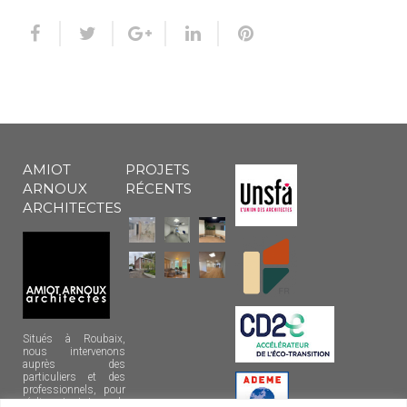
AMIOT
PROJETS
ARNOUX
RÉCENTS
ARCHITECTES
Situés à Roubaix,
nous intervenons
auprès des
particuliers et des
professionnels, pour
réaliser tout type de