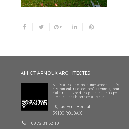
AMIOT ARNOUX ARCHITECTES
Situés à Roubaix, nous intervenons auprès
des particuliers et des professionnels, pour
réaliser tout type de projets sur la métropole
lilloise et dans le nord de la France.
10, rue Henri Bossut
59100 ROUBAIX
09 72 34 62 19