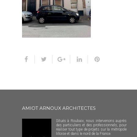
AMIOT ARNOUX ARCHITECTES
Situés à Roubaix, nous intervenons auprès
des particuliers et des professionnels, pour
réaliser tout type de projets sur la métropole
lilloise et dans le nord de la France.