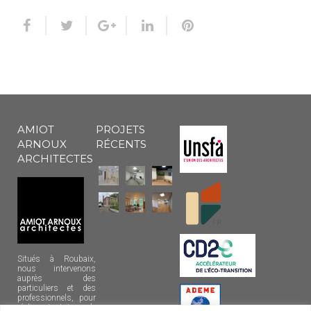
AMIOT
PROJETS
ARNOUX
RÉCENTS
ARCHITECTES
Situés à Roubaix,
nous intervenons
auprès des
particuliers et des
professionnels, pour
réaliser tout type de