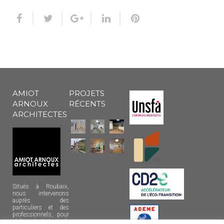
AMIOT
PROJETS
ARNOUX
RÉCENTS
ARCHITECTES
Situés à Roubaix,
nous intervenons
auprès des
particuliers et des
professionnels, pour
réaliser tout type de