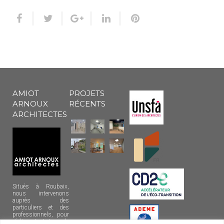
AMIOT
PROJETS
ARNOUX
RÉCENTS
ARCHITECTES
Situés à Roubaix,
nous intervenons
auprès des
particuliers et des
professionnels, pour
réaliser tout type de