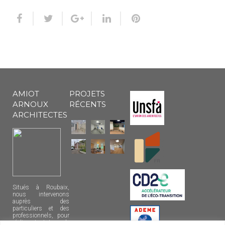
AMIOT
PROJETS
ARNOUX
RÉCENTS
ARCHITECTES
Situés à Roubaix,
nous intervenons
auprès des
particuliers et des
professionnels, pour
réaliser tout type de