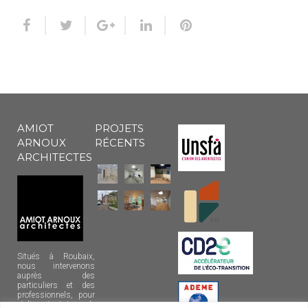
AMIOT
PROJETS
ARNOUX
RÉCENTS
ARCHITECTES
Situés à Roubaix,
nous intervenons
auprès des
particuliers et des
professionnels, pour
réaliser tout type de