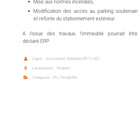
Mise aux normes incendies,
Modification des accès au parking souterrain
et refonte du stationnement extérieur.
A l’issue des travaux, l’immeuble pourrait être
déclaré ERP.
Client :
Assurances Deledalle Aff-12-007
Localisation :
Roubaix
Catégorie :
Pro, Faisabilité