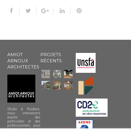
AMIOT
PROJETS
ARNOUX
RÉCENTS
ARCHITECTES
Situés à Roubaix,
nous intervenons
auprès des
particuliers et des
professionnels, pour
réaliser tout type de