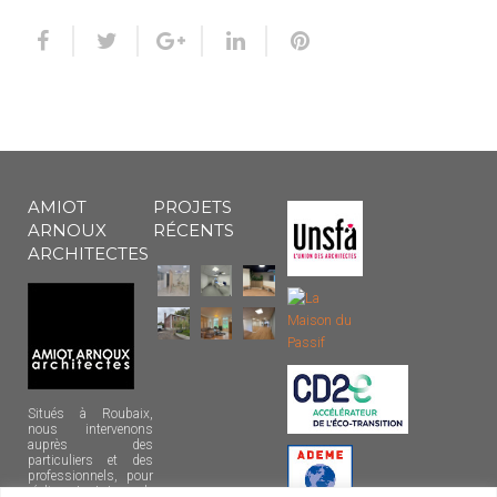
AMIOT
PROJETS
ARNOUX
RÉCENTS
ARCHITECTES
Situés à Roubaix,
nous intervenons
auprès des
particuliers et des
professionnels, pour
réaliser tout type de