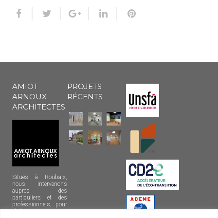
AMIOT
PROJETS
ARNOUX
RÉCENTS
ARCHITECTES
Situés à Roubaix,
nous intervenons
auprès des
particuliers et des
professionnels, pour
réaliser tout type de