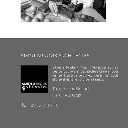
AMIOT ARNOUX ARCHITECTES
Situés à Roubaix, nous intervenons auprès
des particuliers et des professionnels, pour
réaliser tout type de projets sur la métropole
lilloise et dans le nord de la France.
10, rue Henri Bossut
59100 ROUBAIX
09 72 34 62 19