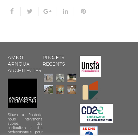
AMIOT
PROJETS
ARNOUX
RÉCENTS
ARCHITECTES
Situés à Roubaix,
nous intervenons
auprès des
particuliers et des
professionnels, pour
réaliser tout type de