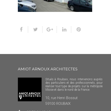
AMIOT ARNOUX ARCHITECTES
Situés à Roubaix, nous intervenons auprès
des particuliers et des professionnels, pour
réaliser tout type de projets sur la métropole
lilloise et dans le nord de la France.
10, rue Henri Bossut
59100 ROUBAIX