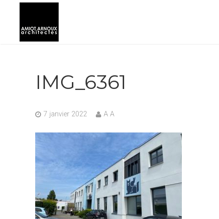
IMG_6361
7 janvier 2022
A A