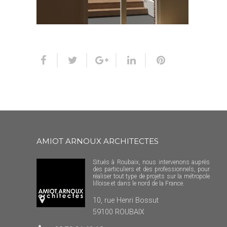
AMIOT ARNOUX ARCHITECTES
Situés à Roubaix, nous intervenons auprès
des particuliers et des professionnels, pour
réaliser tout type de projets sur la métropole
lilloise et dans le nord de la France.
10, rue Henri Bossut
59100 ROUBAIX