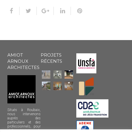
AMIOT
PROJETS
ARNOUX
RÉCENTS
ARCHITECTES
Situés à Roubaix,
nous intervenons
auprès des
particuliers et des
professionnels, pour
réaliser tout type de