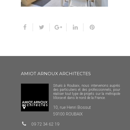
AMIOT ARNOUX ARCHITECTES
Situés à Roubaix, nous intervenons auprès
des particuliers et des professionnels, pour
réaliser tout type de projets sur la métropole
lilloise et dans le nord de la France.
10, rue Henri Bossut
59100 ROUBAIX
09 72 34 62 19