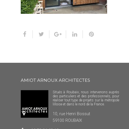
AMIOT ARNOUX ARCHITECTES
Situés à Roubaix, nous intervenons auprès
des particuliers et des professionnels, pour
réaliser tout type de projets sur la métropole
lilloise et dans le nord de la France.
10, rue Henri Bossut
59100 ROUBAIX