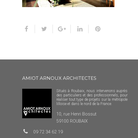
AMIOT ARNOUX ARCHITECTES
Situés à Roubaix, nous intervenons auprès
des particuliers et des professionnels, pour
réaliser tout type de projets sur la métropole
lilloise et dans le nord de la France.
10, rue Henri Bossut
59100 ROUBAIX
09 72 34 62 19