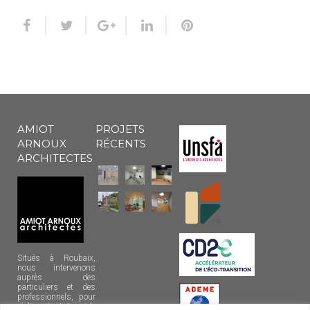
AMIOT
PROJETS
ARNOUX
RÉCENTS
ARCHITECTES
Situés à Roubaix,
nous intervenons
auprès des
particuliers et des
professionnels, pour
réaliser tout type de